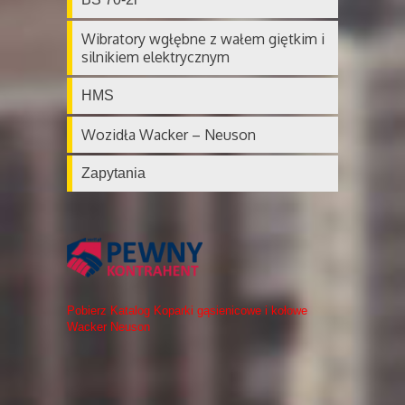
Wibratory wgłębne z wałem giętkim i
silnikiem elektrycznym
HMS
Wozidła Wacker – Neuson
Zapytania
Pobierz Katalog Koparki gąsienicowe i kołowe
Wacker Neuson