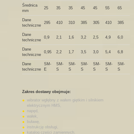
Średnica
25
35
35
45
45
55
65
mm
Dane
295
410
310
385
305
410
385
techniczne
Dane
0,9
2,1
1,6
3,2
2,5
4,9
6,0
techniczne
Dane
0,95
2,2
1,7
3,5
3,0
5,4
6,8
techniczne
Dane
SM-
SM-
SM-
SM-
SM-
SM-
SM-
techniczne
E
S
S
S
S
S
S
Zakres dostawy obejmuje:
wibrator wgłębny z wałem giętkim i silnikiem
elektrycznym HMS,
napęd,
wałek,
buławę,
instrukcję obsługi,
kata­log części zamiennych.