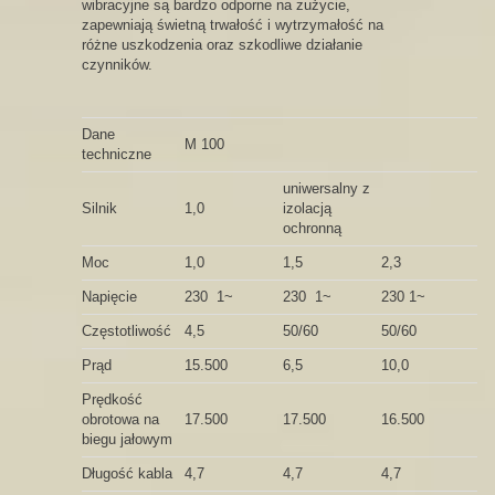
wibracyjne są bardzo odporne na zużycie,
zapewniają świetną trwałość i wytrzymałość na
różne uszkodzenia oraz szkodliwe działanie
czynników.
Dane
M 100
techniczne
uniwersalny z
Silnik
1,0
izolacją
ochronną
Moc
1,0
1,5
2,3
Napięcie
230 1~
230 1~
230 1~
Częstotliwość
4,5
50/60
50/60
Prąd
15.500
6,5
10,0
Prędkość
obrotowa na
17.500
17.500
16.500
biegu jałowym
Długość kabla
4,7
4,7
4,7