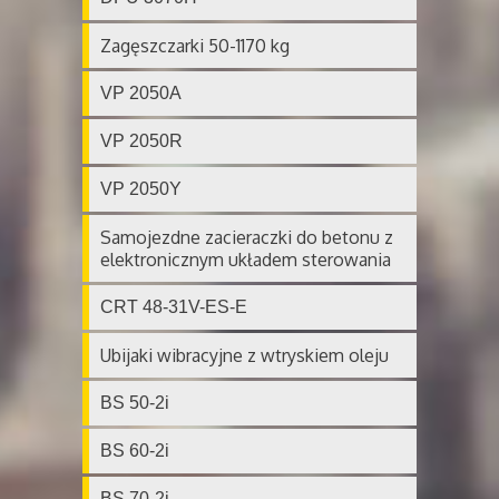
Zagęszczarki 50-1170 kg
VP 2050A
VP 2050R
VP 2050Y
Samojezdne zacieraczki do betonu z
elektronicznym układem sterowania
CRT 48-31V-ES-E
Ubijaki wibracyjne z wtryskiem oleju
BS 50-2i
BS 60-2i
BS 70-2i