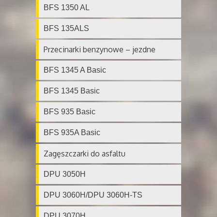
BFS 1350 AL
BFS 135ALS
Przecinarki benzynowe – jezdne
BFS 1345 A Basic
BFS 1345 Basic
BFS 935 Basic
BFS 935A Basic
Zagęszczarki do asfaltu
DPU 3050H
DPU 3060H/DPU 3060H-TS
DPU 3070H