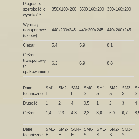
Długość x
szerokość x
350X160x200
350X160x200
350x160x200
wysokość
Wymiary
transportowe
440x200x245
440x200x245
440x200x245
(dxsxw)
Ciężar
5,4
5,9
8,1
Ciężar
transportowy
6,2
6,9
8,8
(z
opakowaniem)
Dane
SM1-
SM2-
SM4-
SM0-
SM1-
SM2-
SM3-
S
techniczne
E
E
E
S
S
S
S
S
Długość
1
2
4
0,5
1
2
3
4
Ciężar
1,4
2,3
4,3
2,3
3,0
5,0
6,7
8,
Dane
SM1-
SM2-
SM4-
SM0-
SM1-
SM2-
SM3-
techniczne
E
E
E
S
S
S
S