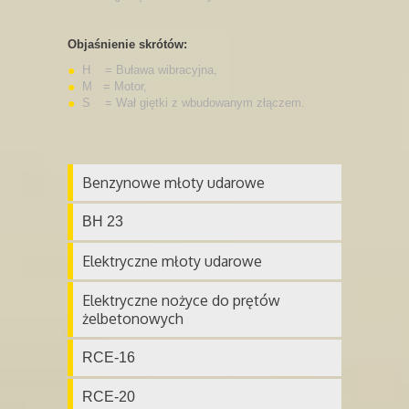
Objaśnienie skrótów:
H = Buława wibracyjna,
M = Motor,
S = Wał giętki z wbudowanym złączem.
Benzynowe młoty udarowe
BH 23
Elektryczne młoty udarowe
Elektryczne nożyce do prętów
żelbetonowych
RCE-16
RCE-20