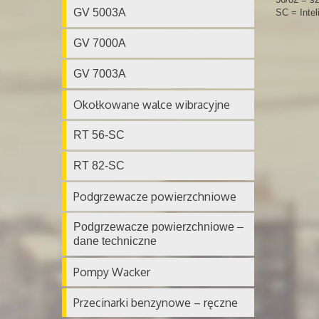
GV 5003A
SC = Inte
GV 7000A
GV 7003A
Okołkowane walce wibracyjne
RT 56-SC
RT 82-SC
Podgrzewacze powierzchniowe
Podgrzewacze powierzchniowe –
dane techniczne
Pompy Wacker
Przecinarki benzynowe – ręczne