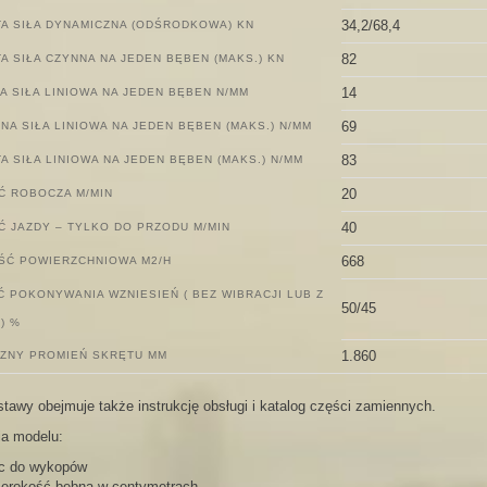
34,2/68,4
A SIŁA DYNAMICZNA (ODŚRODKOWA) KN
82
A SIŁA CZYNNA NA JEDEN BĘBEN (MAKS.) KN
14
A SIŁA LINIOWA NA JEDEN BĘBEN N/MM
69
NA SIŁA LINIOWA NA JEDEN BĘBEN (MAKS.) N/MM
83
A SIŁA LINIOWA NA JEDEN BĘBEN (MAKS.) N/MM
20
Ć ROBOCZA M/MIN
40
 JAZDY – TYLKO DO PRZODU M/MIN
668
ŚĆ POWIERZCHNIOWA M2/H
 POKONYWANIA WZNIESIEŃ ( BEZ WIBRACJI LUB Z
50/45
) %
1.860
ZNY PROMIEŃ SKRĘTU MM
staw
y
obejmuje także
i
nstrukcję obsługi i katalog części zamiennych.
a modelu:
c do wykopów
zerokość bębna w centymetrach