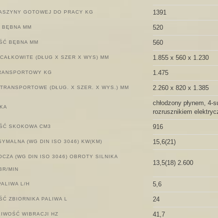
1391
MASZYNY GOTOWEJ DO PRACY KG
520
 BĘBNA MM
560
ŚĆ BĘBNA MM
1.855 x 560 x 1.230
CAŁKOWITE (DŁUG X SZER X WYS) MM
1.475
TRANSPORTOWY KG
2.260 x 820 x 1.385
TRANSPORTOWE (DŁUG. X SZER. X WYS.) MM
chłodzony płynem, 4-su
IKA
rozrusznikiem elektry
916
ŚĆ SKOKOWA CM3
15,6(21)
YMALNA (WG DIN ISO 3046) KW(KM)
CZA (WG DIN ISO 3046) OBROTY SILNIKA
13,5(18) 2.600
BR/MIN
5,6
PALIWA L/H
24
Ć ZBIORNIKA PALIWA L
41,7
IWOŚĆ WIBRACJI HZ