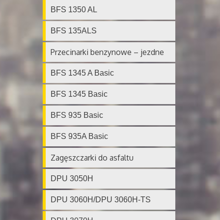
BFS 1350 AL
BFS 135ALS
Przecinarki benzynowe – jezdne
BFS 1345 A Basic
BFS 1345 Basic
BFS 935 Basic
BFS 935A Basic
Zagęszczarki do asfaltu
DPU 3050H
DPU 3060H/DPU 3060H-TS