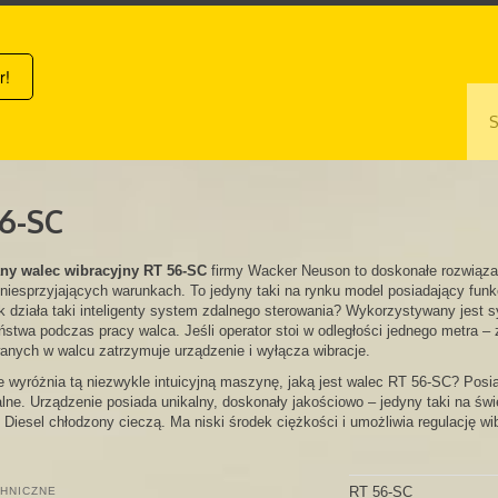
S
6-SC
ny walec wibracyjny RT 56-SC
firmy Wacker Neuson to doskonałe rozwiąz
 niesprzyjających warunkach. To jedyny taki na rynku model posiadający fun
k działa taki inteligenty system zdalnego sterowania? Wykorzystywany jest 
stwa podczas pracy walca. Jeśli operator stoi w odległości jednego metra – 
anych w walcu zatrzymuje urządzenie i wyłącza wibracje.
 wyróżnia tą niezwykle intuicyjną maszynę, jaką jest walec RT 56-SC? Posiad
ne. Urządzenie posiada unikalny, doskonały jakościowo – jedyny taki na św
 Diesel chłodzony cieczą. Ma niski środek ciężkości i umożliwia regulację wib
RT 56-SC
HNICZNE