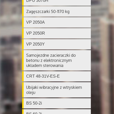
DPU 3070H
Zagęszczarki 50-1170 kg
VP 2050A
VP 2050R
VP 2050Y
Samojezdne zacieraczki do
betonu z elektronicznym
układem sterowania
CRT 48-31V-ES-E
Ubijaki wibracyjne z wtryskiem
oleju
BS 50-2i