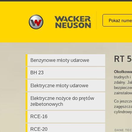
RT 5
Benzynowe młoty udarowe
Okołkowa
BH 23
trudnych i
zdalny. Ja
Elektryczne młoty udarowe
bezpieczeń
zainstalow
Elektryczne nożyce do prętów
Co jeszcze
żelbetonowych
zagęszczal
cylindrowy
RCE-16
RCE-20
DANE TEC