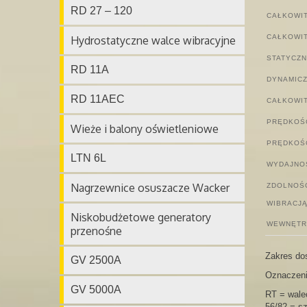
RD 27 – 120
CAŁKOWIT
CAŁKOWIT
Hydrostatyczne walce wibracyjne
STATYCZN
RD 11A
DYNAMICZ
RD 11AEC
CAŁKOWIT
PRĘDKOŚ
Wieże i balony oświetleniowe
PRĘDKOŚĆ
LTN 6L
WYDAJNO
Nagrzewnice osuszacze Wacker
ZDOLNOŚĆ
WIBRACJĄ
Niskobudżetowe generatory
WEWNĘTR
przenośne
Zakres do
GV 2500A
Oznaczeni
GV 5000A
RT = wale
56/82 = s