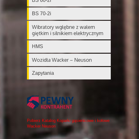
BS 60-2i
BS 70-2i
Wibratory wgłębne z wałem
giętkim i silnikiem elektrycznym
HMS
Wozidła Wacker – Neuson
Zapytania
Pobierz Katalog Koparki gąsienicowe i kołowe
Wacker Neuson