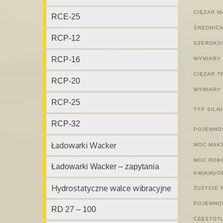
CIĘŻAR 
RCE-25
ŚREDNICA
RCP-12
SZEROKO
RCP-16
WYMIARY 
CIĘŻAR 
RCP-20
WYMIARY 
RCP-25
TYP SILN
RCP-32
POJEMNO
Ładowarki Wacker
MOC MAKS
MOC ROBO
Ładowarki Wacker – zapytania
KW(KM)/O
Hydrostatyczne walce wibracyjne
ZUŻYCIE 
POJEMNOŚ
RD 27 – 100
CZĘSTOTL