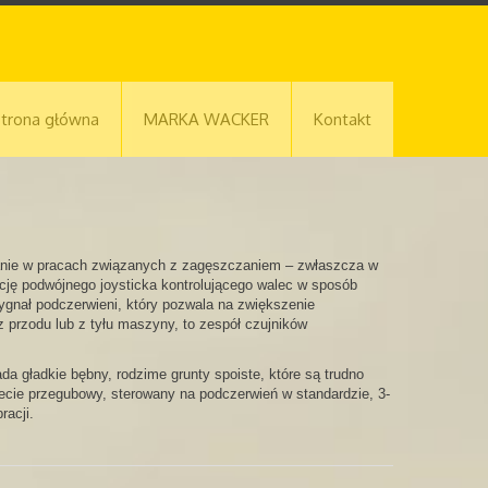
trona główna
MARKA WACKER
Kontakt
anie w pracach związanych z zagęszczaniem – zwłaszcza w
kcję podwójnego joysticka kontrolującego walec w sposób
sygnał podczerwieni, który pozwala na zwiększenie
z przodu lub z tyłu maszyny, to zespół czujników
a gładkie bębny, rodzime grunty spoiste, które są trudno
iecie przegubowy, sterowany na podczerwień w standardzie, 3-
racji.